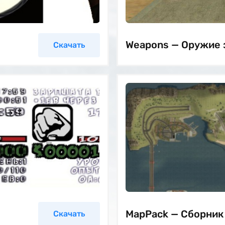
Weapons — Оружие з
Скачать
MapPack — Сборник
Скачать